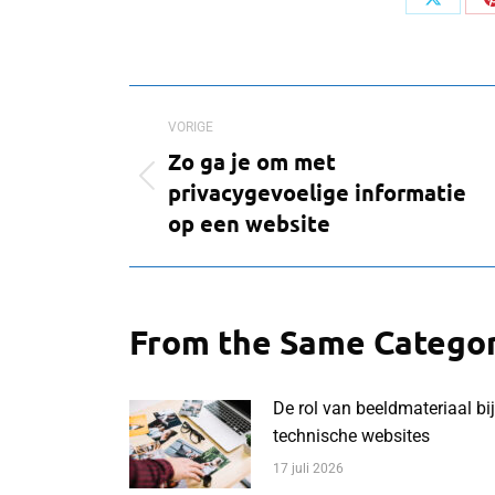
Deel
op
X
Bericht
VORIGE
navigatie
Zo ga je om met
Vorig
privacygevoelige informatie
bericht
op een website
From the Same Catego
De rol van beeldmateriaal bij
technische websites
17 juli 2026