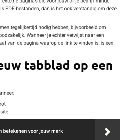
 externe pagina’s die voor jouw of je bedrijf minder
als PDF-bestanden, dan is het ook verstandig om deze
men tegelijkertijd nodig hebben, bijvoorbeeld om
odzakelijk. Wanneer je echter verwijst naar een
at van de pagina waarop de link te vinden is, is een
euw tabblad op een
anneer:
oot
site
n betekenen voor jouw merk