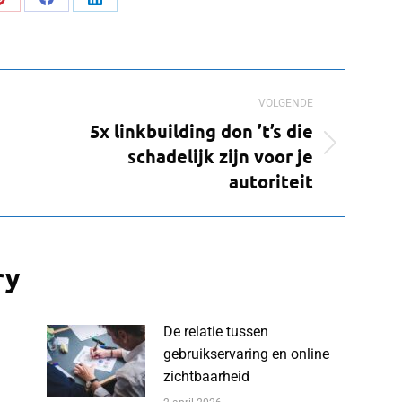
Deel
Deel
Deel
op
op
op
Pinterest
Facebook
LinkedIn
VOLGENDE
5x linkbuilding don ’t’s die
Volgend
schadelijk zijn voor je
bericht
autoriteit
ry
De relatie tussen
gebruikservaring en online
zichtbaarheid