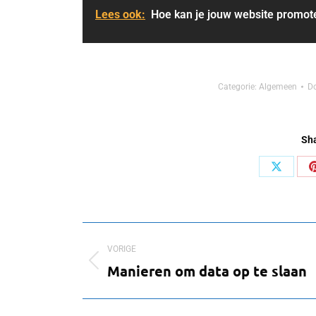
Lees ook:
Hoe kan je jouw website promot
Categorie:
Algemeen
D
Sha
Deel
op
X
Bericht
VORIGE
navigatie
Vorig
Manieren om data op te slaan
bericht