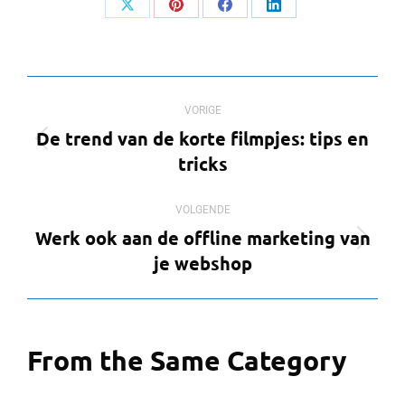
Deel
Deel
Deel
Deel
op
op
op
op
X
Pinterest
Facebook
LinkedIn
Bericht
VORIGE
navigatie
De trend van de korte filmpjes: tips en
Vorig
tricks
bericht
VOLGENDE
Werk ook aan de offline marketing van
Volgend
je webshop
bericht
From the Same Category