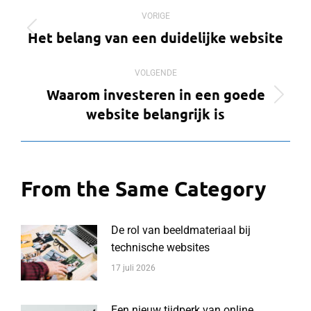
Bericht
VORIGE
navigatie
Het belang van een duidelijke website
Vorig
bericht
VOLGENDE
Waarom investeren in een goede
Volgend
website belangrijk is
bericht
From the Same Category
De rol van beeldmateriaal bij
technische websites
17 juli 2026
Een nieuw tijdperk van online