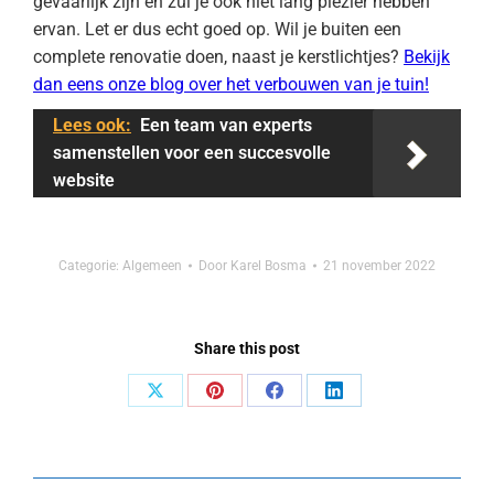
gevaarlijk zijn en zul je ook niet lang plezier hebben
ervan. Let er dus echt goed op. Wil je buiten een
complete renovatie doen, naast je kerstlichtjes?
Bekijk
dan eens onze blog over het verbouwen van je tuin!
Lees ook:
Een team van experts
samenstellen voor een succesvolle
website
Categorie:
Algemeen
Door
Karel Bosma
21 november 2022
Share this post
Deel
Deel
Deel
Deel
op
op
op
op
X
Pinterest
Facebook
LinkedIn