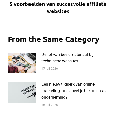
5 voorbeelden van succesvolle affiliate
Volgend
websites
bericht
From the Same Category
De rol van beeldmateriaal bij
technische websites
17 juli 2026
Een nieuw tijdperk van online
marketing; hoe speel je hier op in als
onderneming?
16 juli 2026