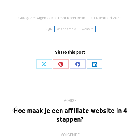
Categorie:
Algemeen
Door
Karel Bosma
14 februari 2023
Tags:
vindbaarheid
website
Share this post
Deel
Deel
Deel
Deel
op
op
op
op
X
Pinterest
Facebook
LinkedIn
Bericht
VORIGE
navigatie
Hoe maak je een affiliate website in 4
Vorig
stappen?
bericht
VOLGENDE