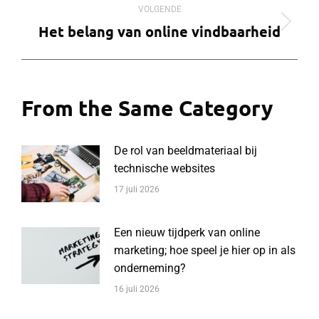
VOLGENDE
Het belang van online vindbaarheid
Volgend
bericht
From the Same Category
De rol van beeldmateriaal bij
technische websites
17 juli 2026
Een nieuw tijdperk van online
marketing; hoe speel je hier op in als
onderneming?
16 juli 2026