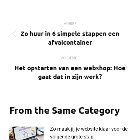
op
op
op
op
X
Pinterest
Facebook
LinkedIn
Bericht
VORIGE
navigatie
Zo huur in 6 simpele stappen een
Vorig
afvalcontainer
bericht
VOLGENDE
Het opstarten van een webshop: Hoe
Volgend
gaat dat in zijn werk?
bericht
From the Same Category
Zo maak jij je website klaar voor de
volgende grote stap